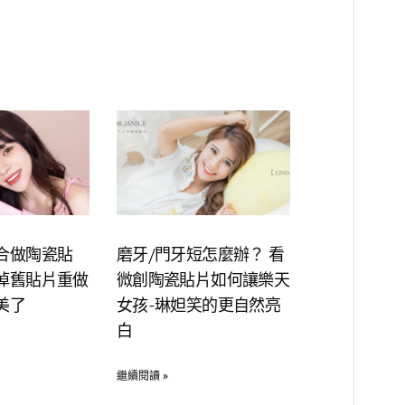
合做陶瓷貼
磨牙/門牙短怎麼辦？ 看
掉舊貼片重做
微創陶瓷貼片如何讓樂天
美了
女孩-琳妲笑的更自然亮
白
繼續閱讀 »