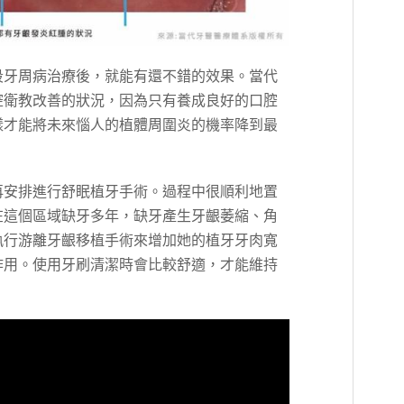
段牙周病治療後，就能有還不錯的效果。當代
腔衛教改善的狀況，因為只有養成良好的口腔
樣才能將未來惱人的植體周圍炎的機率降到最
再安排進行舒眠植牙手術。過程中很順利地置
在這個區域缺牙多年，缺牙產生牙齦萎縮、角
執行游離牙齦移植手術來增加她的植牙牙肉寬
作用。使用牙刷清潔時會比較舒適，才能維持