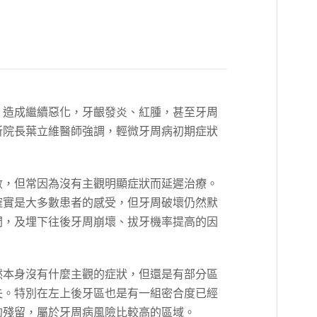
，造成繼續惡化，牙齦發炎、紅腫，甚至牙周
所院長葉立維醫師強調，輕微牙周病初期症狀
。
數，但常因為沒有主觀明顯症狀而延遲治療。
確實是大多數患者的感受，但牙周破壞仍然默
間，及埋下往後牙周崩壞、拔牙機率提高的因
然本身沒有什麼主觀的症狀，但還是有部分區
失。特別在左上後牙區也是有一組密合度已經
的殘留，屬於牙周病風險比較高的區域。