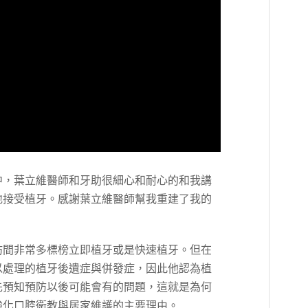
中，葉立維醫師和牙助很細心和耐心的和我講
地接受植牙。感謝葉立維醫師幫我重建了我的
坊間非常多標榜立即植牙或是快速植牙。但在
以處理的植牙後遺症與併發症，因此他認為植
先預知預防以後可能會有的問題，這就是為何
強化口腔衛教與居家維護的主要理由。