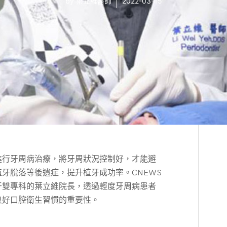
by
葉立維醫師
2022-03-15
立
維
醫
師
沈
湣
浩
醫
師
進行牙周病治療，將牙周狀況控制好，才能避
牙脫落等後遺症，提升植牙成功率。CNEWS
牙雙專科的葉立維院長，透過輕度牙周病患者
良好口腔衛生習慣的重要性。