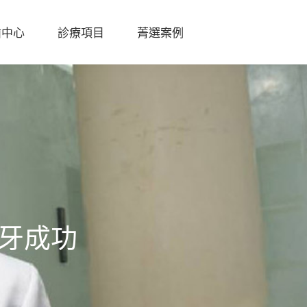
齒中心
診療項目
菁選案例
陶
瓷
貼
片
全
瓷
冠
植牙成功
D
S
D
數
位