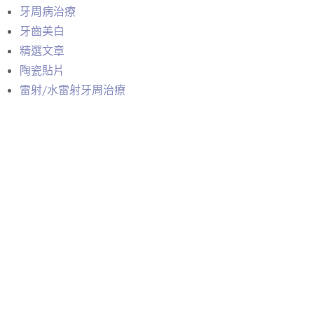
牙周病治療
雕
牙齒美白
牙
精選文章
齒
陶瓷貼片
美
雷射/水雷射牙周治療
白
牙
周
病
治
療
雷
射
/
水