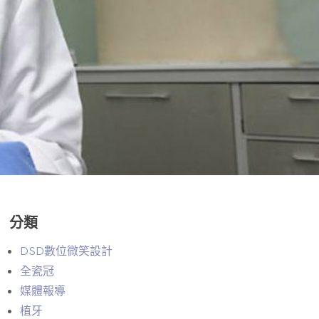
微
笑
設
計
A
I
智
能
美
學
分類
模
擬
DSD數位微笑設計
全瓷冠
3
媒體報導
D
植牙
齒