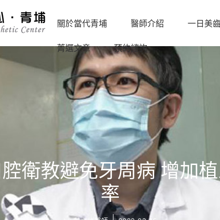
關於當代青埔
醫師介紹
一日美
菁選文章
預約諮詢
診
沈
所
志
海
環
容
外
境
副
一
院
數
日
長
位
美
設
任
齒
備
杏
流
腔衛教避免牙周病 增加
嫦
程
媒
率
主
體
任
報
導
葉