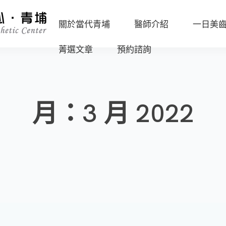
關於當代青埔
醫師介紹
一日美
菁選文章
預約諮詢
診
沈
所
志
海
環
容
外
境
副
月：3 月 2022
一
院
數
日
長
位
美
設
任
齒
備
杏
流
嫦
程
媒
主
體
任
報
導
葉