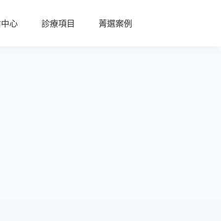
齒中心
診療項目
菁選案例
陶
瓷
貼
片
全
瓷
冠
D
S
D
數
位