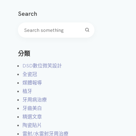
微
Search
笑
設
計
A
分類
I
智
DSD數位微笑設計
能
全瓷冠
美
媒體報導
學
植牙
模
牙周病治療
擬
牙齒美白
精選文章
3
陶瓷貼片
D
雷射/水雷射牙周治療
齒