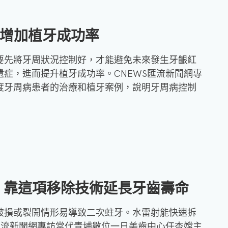
立
維
 增加植牙成功率
醫
師
要先將牙周狀況控制好，才能避免未來發生牙齦紅
症，進而提升植牙成功率。CNEWS匯流新聞網專
沈
度牙周病患者的治療和植牙案例，說明牙周病控制
湣
浩
醫
師
 靠這項移除技術延長牙齒壽命
破損或裂開情形易導致二次蛀牙。水雷射能快速拆
匯流新聞網專訪當代青埔數位一日美齒中心任杏嫦主