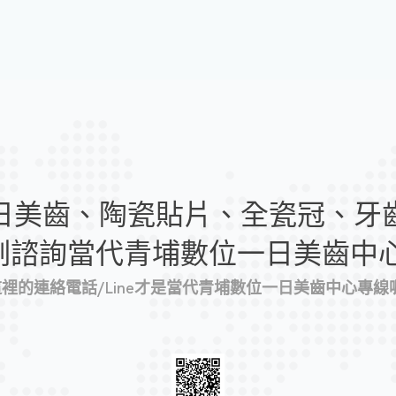
日美齒、陶瓷貼片、全瓷冠、牙
刻諮詢當代青埔數位一日美齒中心
 這裡的連絡電話/Line才是當代青埔數位一日美齒中心專線喔!