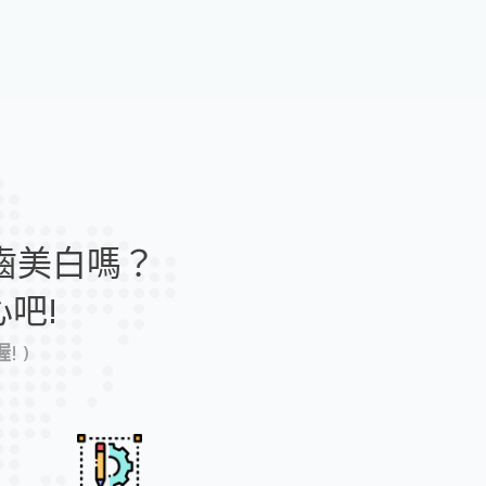
雷
射
牙
周
治
療
數
位
齒美白嗎？
導
航
吧!
植
 )
牙
/
水
雷
射