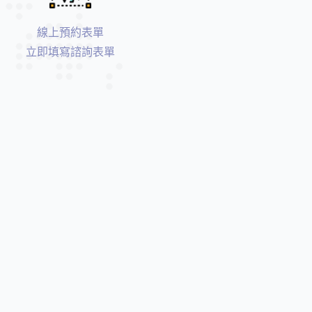
植
線上預約表單
牙
立即填寫諮詢表單
A
l
l
o
n
4
全
口
重
建