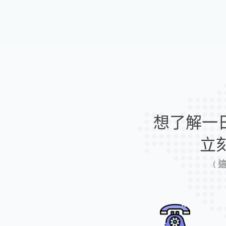
想了解一
立
(