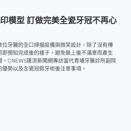
立
維
列印模型 訂做完美全瓷牙冠不再心
醫
師
數位牙醫的全口掃描設備與微笑設計，除了沒有傳
沈
前即預知完成後的樣子，避免裝上後不滿意而產生
湣
。CNEWS匯流新聞網專訪當代青埔牙醫診所副院
浩
的優勢以及全瓷冠假牙術後注意事項。
醫
師