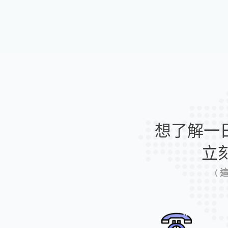
想了解一
立
(