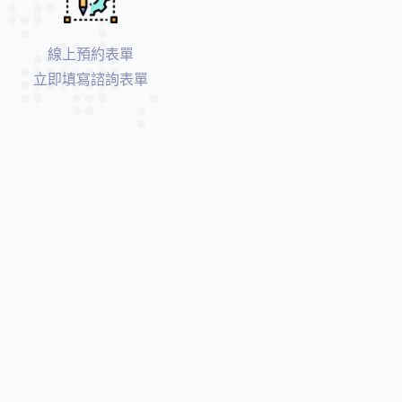
雷
射
線上預約表單
牙
立即填寫諮詢表單
周
治
療
數
位
導
航
植
牙
/
水
雷
射