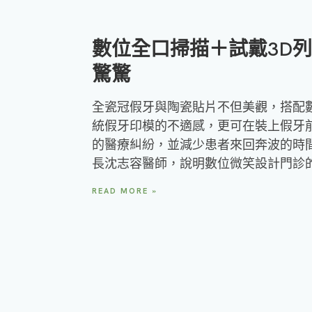
數位全口掃描＋試戴3D
驚驚
全瓷冠假牙與陶瓷貼片不但美觀，搭配
統假牙印模的不適感，更可在裝上假牙
的醫療糾紛，並減少患者來回奔波的時間
長沈志容醫師，說明數位微笑設計門診
READ MORE »