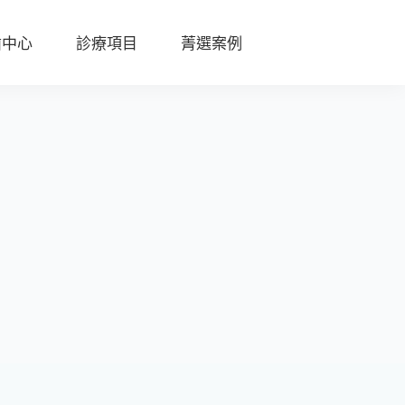
齒中心
診療項目
菁選案例
陶
瓷
貼
片
全
瓷
冠
D
S
D
數
位