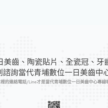
日美齒、陶瓷貼片、全瓷冠、牙
刻諮詢當代青埔數位一日美齒中心
 這裡的連絡電話/Line才是當代青埔數位一日美齒中心專線喔!