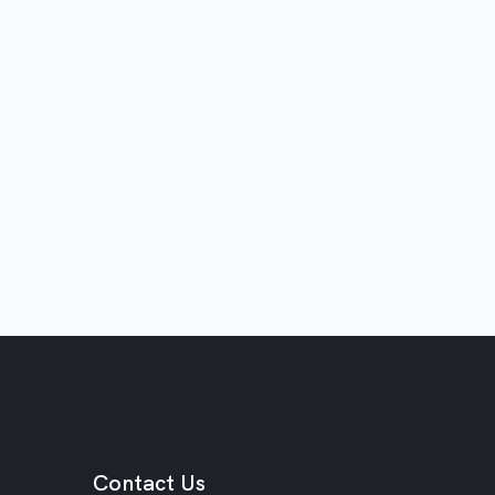
植
牙
A
l
l
o
n
4
全
口
重
建
Contact Us