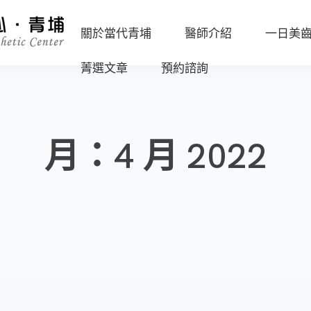
關於當代青埔
醫師介紹
一日美
菁選文章
預約諮詢
診
沈
所
志
海
環
容
外
境
副
月：4 月 2022
一
院
數
日
長
位
美
設
任
齒
備
杏
流
嫦
程
媒
主
體
任
報
導
葉