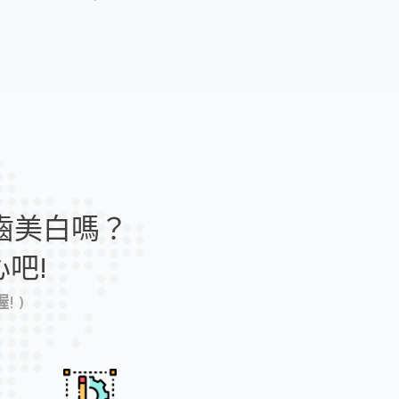
雕
牙
齒
美
白
牙
周
齒美白嗎？
病
治
吧!
療
 )
雷
射
/
水