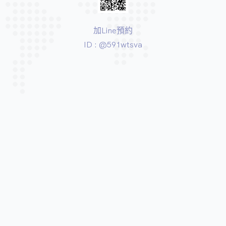
加Line預約
ID : @591wtsva