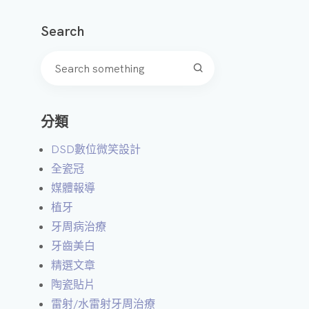
微
Search
笑
設
計
A
分類
I
智
DSD數位微笑設計
能
全瓷冠
美
媒體報導
學
植牙
模
牙周病治療
擬
牙齒美白
精選文章
3
陶瓷貼片
D
雷射/水雷射牙周治療
齒