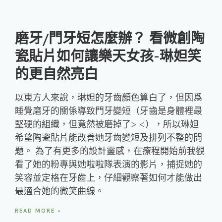
磨牙/門牙短怎麼辦？ 看微創陶
瓷貼片如何讓樂天女孩-琳妲笑
的更自然亮白
以東方人來說，琳妲的牙齒顏色算白了，但因爲
睡覺磨牙的關係導致門牙變短（牙齒是身體裡最
堅硬的組織，但竟然被磨掉了> <），所以琳妲
希望陶瓷貼片能改善她牙齒變短及排列不整的問
題。 為了有更多的設計靈感，在療程開始前我觀
看了她的粉專與她啦啦隊表演的影片，捕捉她的
笑容並定格在牙齒上，仔細觀察著如何才能做出
最適合她的微笑曲線。
READ MORE »