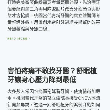
打造完美微笑曲線需要考量整體外觀，先治療牙
齦萎縮與黑三角再用陶瓷貼片改善牙齒顏色與形
態才會協調。桃園當代青埔牙醫的葉立維醫師考
量整體外觀，用微創水雷射牙冠增長術幫她改善
牙齦萎縮與牙齦曲線…
READ MORE »
害怕疼痛不敢找牙醫？舒眠植
牙讓身心壓力降到最低
大多數人常因怕痛而拖延看牙醫，使病情越加嚴
重。桃園當代牙醫的葉立維院長接受CNEW匯流
新聞網專訪，透過一則舒眠植牙的案例介紹如何