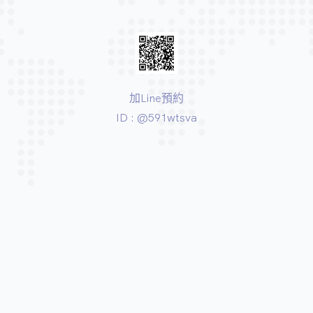
加Line預約
ID : @591wtsva