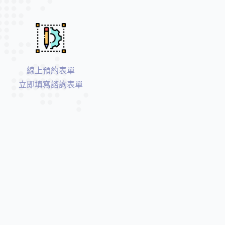
雷
射
牙
周
治
線上預約表單
療
立即填寫諮詢表單
數
位
導
航
植
牙
/
水
雷
射