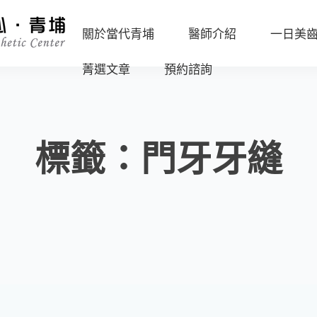
關於當代青埔
醫師介紹
一日美
菁選文章
預約諮詢
診
沈
所
志
海
環
容
外
境
副
標籤：門牙牙縫
一
院
數
日
長
位
美
設
任
齒
備
杏
流
嫦
程
媒
主
體
任
報
導
葉