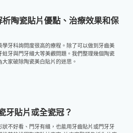
立
維
解析陶瓷貼片優點、治療效果和保
醫
師
美學牙科詢問度很高的療程。除了可以做到牙齒美
沈
牙蛀牙與門牙縫大等美觀問題。我們整理幾個陶瓷
湣
為大家破除陶瓷美白貼片的迷思。
浩
醫
師
瓷牙貼片或全瓷冠？
形狀不好看、門牙有縫，也能用牙齒貼片或門牙牙