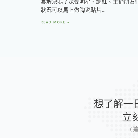
套解決嗎？深受明星、網紅、主播朋友
狀況可以馬上做陶瓷貼片…
READ MORE »
想了解一
立
(