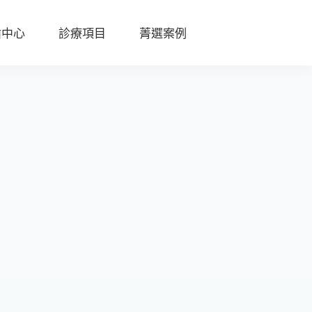
齒中心
診療項目
菁選案例
陶
瓷
貼
片
全
瓷
冠
D
S
D
數
位