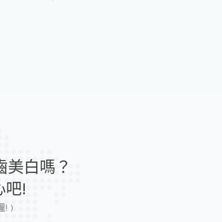
雕
牙
齒
美
白
牙
周
病
治
療
齒美白嗎？
雷
吧!
射
/
 )
水