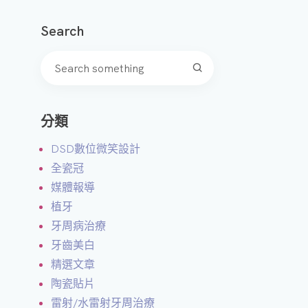
微
Search
笑
設
計
A
分類
I
智
DSD數位微笑設計
能
全瓷冠
美
媒體報導
學
植牙
模
牙周病治療
擬
牙齒美白
精選文章
3
陶瓷貼片
D
雷射/水雷射牙周治療
齒