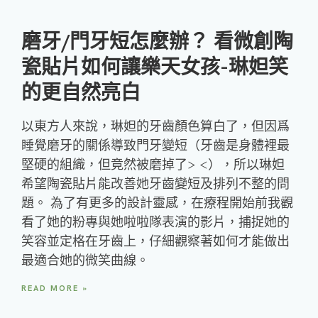
磨牙/門牙短怎麼辦？ 看微創陶
瓷貼片如何讓樂天女孩-琳妲笑
的更自然亮白
以東方人來說，琳妲的牙齒顏色算白了，但因爲
睡覺磨牙的關係導致門牙變短（牙齒是身體裡最
堅硬的組織，但竟然被磨掉了> <），所以琳妲
希望陶瓷貼片能改善她牙齒變短及排列不整的問
題。 為了有更多的設計靈感，在療程開始前我觀
看了她的粉專與她啦啦隊表演的影片，捕捉她的
笑容並定格在牙齒上，仔細觀察著如何才能做出
最適合她的微笑曲線。
READ MORE »