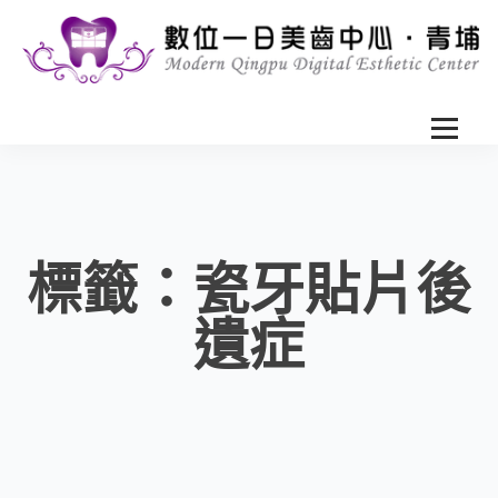
標籤：瓷牙貼片後
遺症