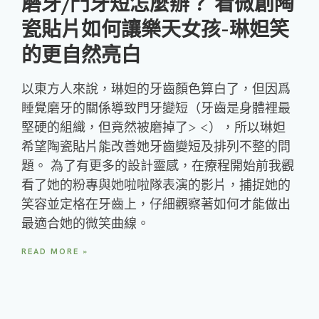
磨牙/門牙短怎麼辦？ 看微創陶
瓷貼片如何讓樂天女孩-琳妲笑
的更自然亮白
以東方人來說，琳妲的牙齒顏色算白了，但因爲
睡覺磨牙的關係導致門牙變短（牙齒是身體裡最
堅硬的組織，但竟然被磨掉了> <），所以琳妲
希望陶瓷貼片能改善她牙齒變短及排列不整的問
題。 為了有更多的設計靈感，在療程開始前我觀
看了她的粉專與她啦啦隊表演的影片，捕捉她的
笑容並定格在牙齒上，仔細觀察著如何才能做出
最適合她的微笑曲線。
READ MORE »