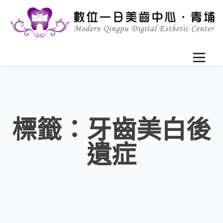
標籤：牙齒美白後
遺症