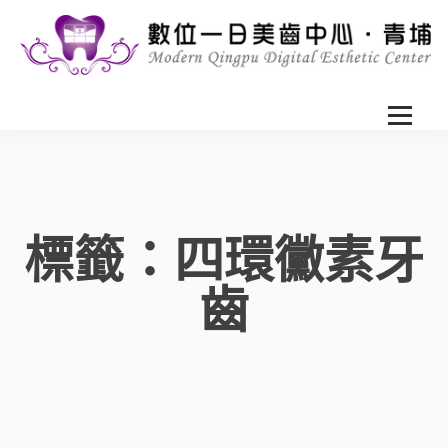
標籤：四環黴素牙
齒