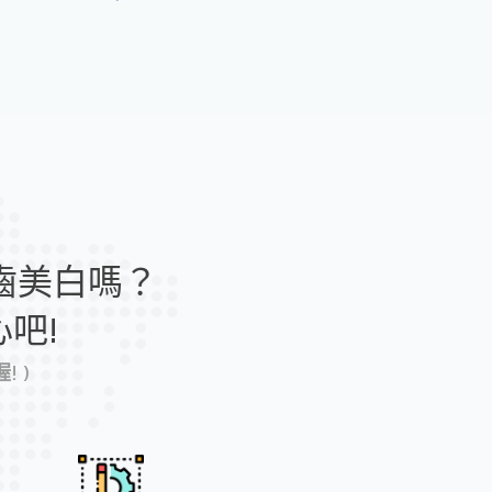
雕
牙
齒
美
白
牙
周
齒美白嗎？
病
治
吧!
療
 )
雷
射
/
水