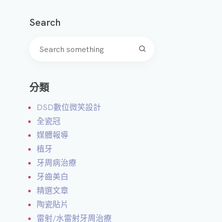
微
Search
笑
設
計
A
分類
I
智
DSD數位微笑設計
能
全瓷冠
美
媒體報導
學
植牙
模
牙周病治療
擬
牙齒美白
精選文章
3
陶瓷貼片
D
雷射/水雷射牙周治療
齒