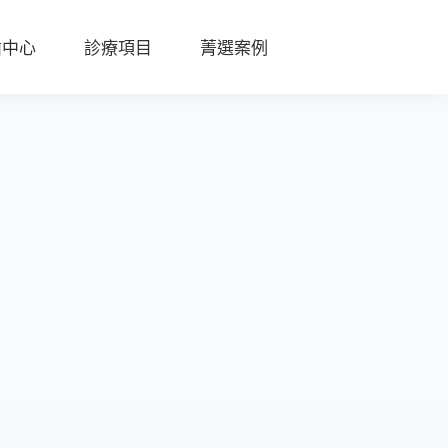
齒中心
診療項目
菁選案例
陶
瓷
貼
片
全
瓷
冠
D
S
D
數
位