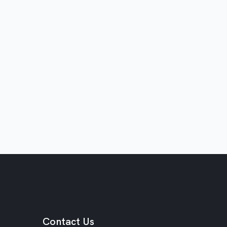
植
牙
A
l
l
o
n
4
全
口
重
建
Contact Us