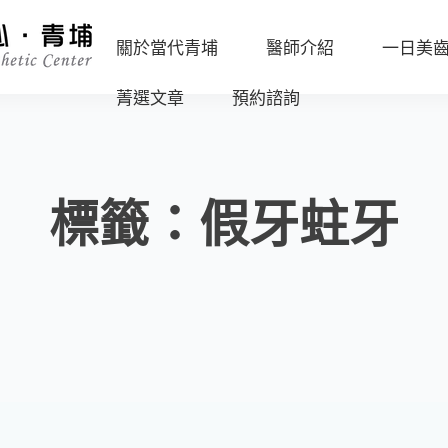
關於當代青埔
醫師介紹
一日美
菁選文章
預約諮詢
診
沈
所
志
海
環
容
外
境
副
標籤：假牙蛀牙
一
院
數
日
長
位
美
設
任
齒
備
杏
流
嫦
程
媒
主
體
任
報
導
葉