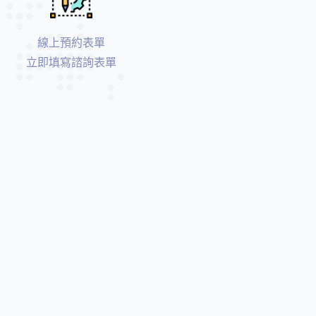
雷
射
線上預約表單
牙
立即填寫諮詢表單
周
治
療
數
位
導
航
植
牙
/
水
雷
射