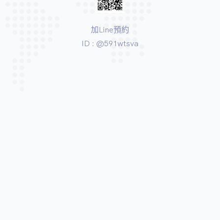
加Line預約
ID : @591wtsva