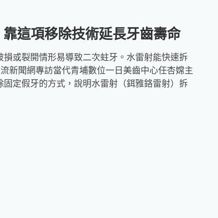
立
維
 靠這項移除技術延長牙齒壽命
醫
師
破損或裂開情形易導致二次蛀牙。水雷射能快速拆
匯流新聞網專訪當代青埔數位一日美齒中心任杏嫦主
沈
除固定假牙的方式，說明水雷射（鉺雅鉻雷射）拆
湣
浩
醫
師