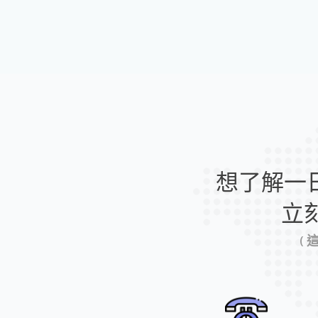
想了解一
立
(