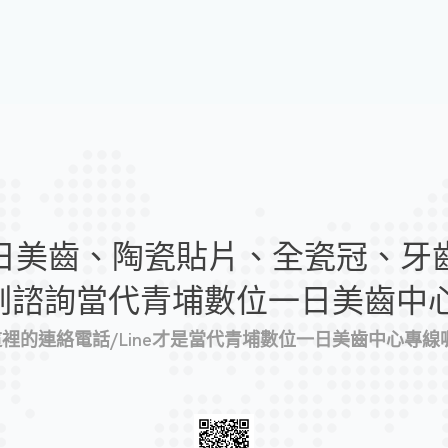
日美齒、陶瓷貼片、全瓷冠、牙
刻諮詢當代青埔數位一日美齒中心
 這裡的連絡電話/Line才是當代青埔數位一日美齒中心專線喔!