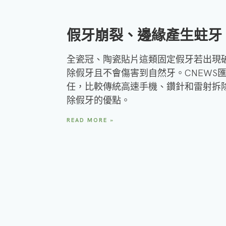
假牙崩裂、邊緣產生蛀牙
全瓷冠、陶瓷貼片這類固定假牙若出現
除假牙且不會傷害到自然牙。CNEWS
任，比較傳統高速手機、鑽針和雷射拆
除假牙的優點。
READ MORE »