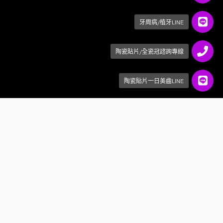
牙周病/植牙LINE
陶瓷貼片/全瓷冠諮詢專線
陶瓷貼片一日美齒LINE
上一篇我們有寫過潮流金童艾倫的文章，這篇我們就來分
享他的攝影師兼經紀人-布萊恩(Brian)。Brian 是知名時裝
雜誌 VOUGE 及國際品牌 CHANNEL、PRADA 的攝影