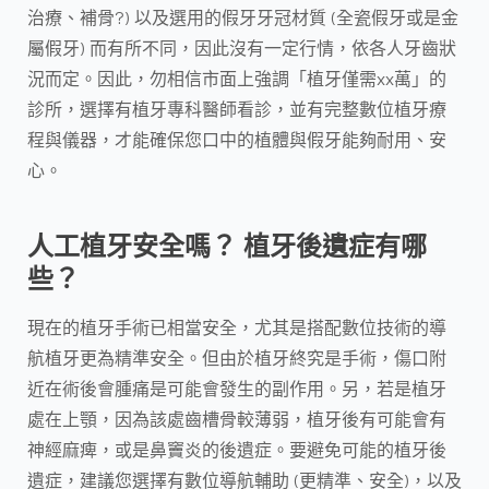
治療、補骨?) 以及選用的假牙牙冠材質 (全瓷假牙或是金
屬假牙) 而有所不同，因此沒有一定行情，依各人牙齒狀
況而定。因此，勿相信市面上強調「植牙僅需xx萬」的
診所，選擇有植牙專科醫師看診，並有完整數位植牙療
程與儀器，才能確保您口中的植體與假牙能夠耐用、安
心。
人工植牙安全嗎？ 植牙後遺症有哪
些？
現在的植牙手術已相當安全，尤其是搭配數位技術的導
航植牙更為精準安全。但由於植牙終究是手術，傷口附
近在術後會腫痛是可能會發生的副作用。另，若是植牙
處在上顎，因為該處齒槽骨較薄弱，植牙後有可能會有
神經麻痺，或是鼻竇炎的後遺症。要避免可能的植牙後
遺症，建議您選擇有數位導航輔助 (更精準、安全)，以及