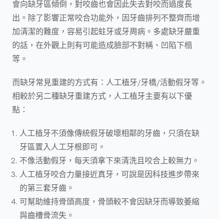
會向缺牙區傾倒，對咬齒也會因此失去對咬而過度長
出。除了影響正常咬合功能外，因牙齒排列不整齊而增
加清潔的難度，容易引起蛀牙或牙周病。多處缺牙嚴重
的話，在外觀上則有可能造成臉部不對稱、凹陷下榻
等。
而缺牙常見重建的方式有：人工植牙/牙橋/活動假牙等。
相較於另二種缺牙重建方式，人工植牙主要有以下優
點：
人工植牙不須像傳統假牙破壞相鄰的牙齒，只須在缺
牙區置入人工牙根即可。
不像活動假牙，每天須拿下來清洗且咬合上較無力。
人工植牙咬合力量接近真牙，可說是因科技進步帶來
的第三套牙齒。
可幫助維持骨頭高度，骨頭較不會因缺牙而導致萎縮
與齒槽骨流失。