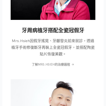
牙周病植牙搭配全瓷冠假牙
Mrs.Hsieh因假牙搖晃、牙齦發炎前來就診，透過
植牙手術修復斷牙再裝上全瓷冠假牙，並搭配陶瓷
貼片恢復美觀。
了解MRS.HSIEH的治療過程