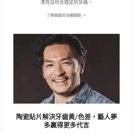
漂亮且咬合穩定的牙齒。
了解路路的治療過程
陶瓷貼片解決牙齒黃/色差，藝人夢
多贏得更多代言